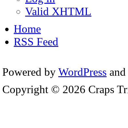
Valid XHTML
Home
RSS Feed
Powered by
WordPress
and
Copyright © 2026 Craps Tr