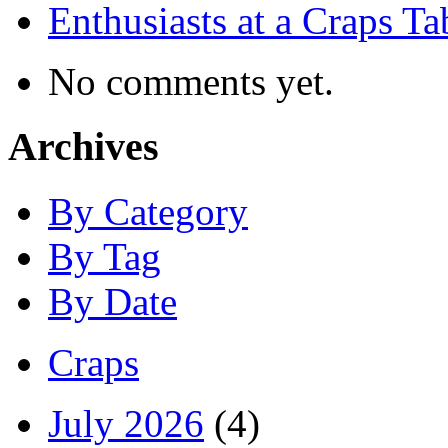
Enthusiasts at a Craps Ta
No comments yet.
Archives
By Category
By Tag
By Date
Craps
July 2026
(4)