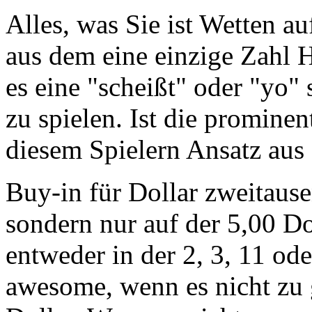
Alles, was Sie ist Wetten a
aus dem eine einzige Zahl H
es eine "scheißt" oder "yo"
zu spielen. Ist die prominen
diesem Spielern Ansatz aus
Buy-in für Dollar zweitause
sondern nur auf der 5,00 Do
entweder in der 2, 3, 11 od
awesome, wenn es nicht zu 