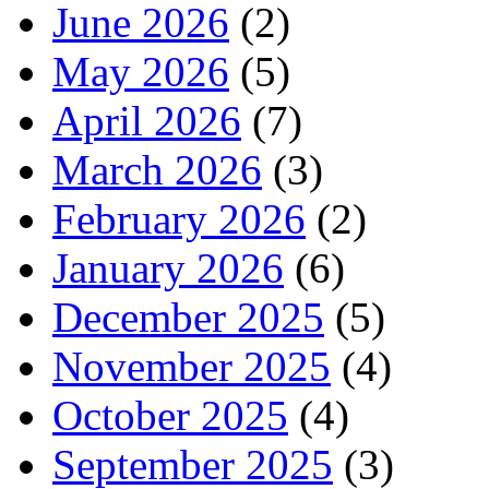
June 2026
(2)
May 2026
(5)
April 2026
(7)
March 2026
(3)
February 2026
(2)
January 2026
(6)
December 2025
(5)
November 2025
(4)
October 2025
(4)
September 2025
(3)