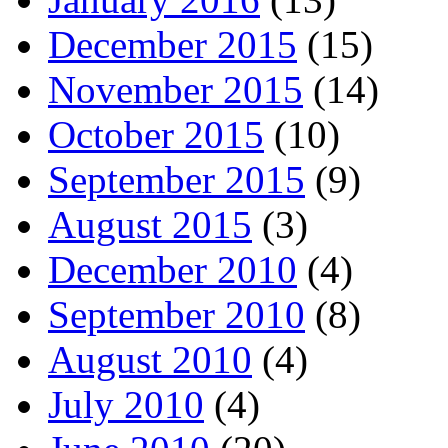
December 2015
(15)
November 2015
(14)
October 2015
(10)
September 2015
(9)
August 2015
(3)
December 2010
(4)
September 2010
(8)
August 2010
(4)
July 2010
(4)