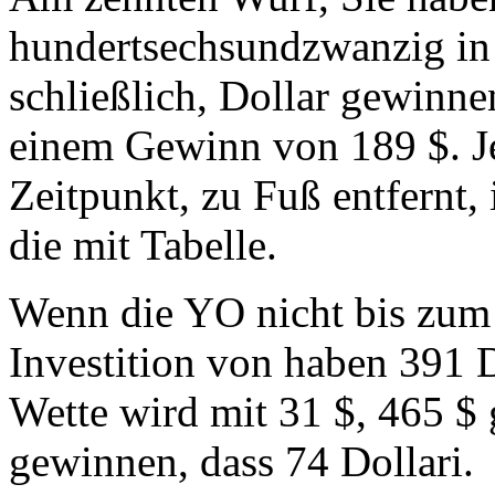
hundertsechsundzwanzig in 
schließlich, Dollar gewinne
einem Gewinn von 189 $. Jet
Zeitpunkt, zu Fuß entfernt, i
die mit Tabelle.
Wenn die YO nicht bis zum 
Investition von haben 391 D
Wette wird mit 31 $, 465 $
gewinnen, dass 74 Dollari.