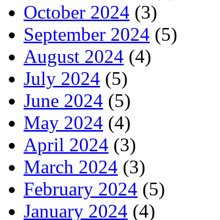
October 2024
(3)
September 2024
(5)
August 2024
(4)
July 2024
(5)
June 2024
(5)
May 2024
(4)
April 2024
(3)
March 2024
(3)
February 2024
(5)
January 2024
(4)