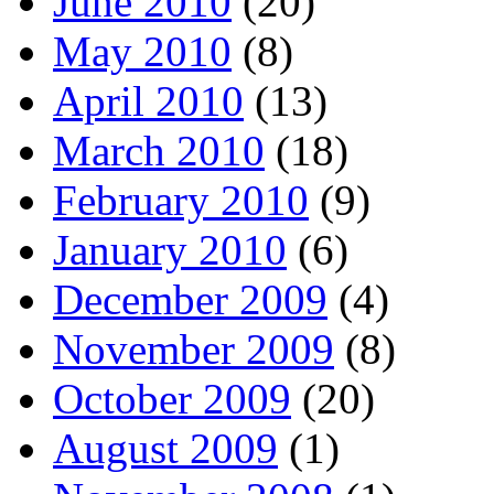
June 2010
(20)
May 2010
(8)
April 2010
(13)
March 2010
(18)
February 2010
(9)
January 2010
(6)
December 2009
(4)
November 2009
(8)
October 2009
(20)
August 2009
(1)