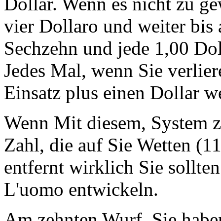
Dollar. Wenn es nicht zu g
vier Dollaro und weiter bis
Sechzehn und jede 1,00 Dol
Jedes Mal, wenn Sie verlier
Einsatz plus einen Dollar we
Wenn Mit diesem, System z.
Zahl, die auf Sie Wetten (1
entfernt wirklich Sie sollte
L'uomo entwickeln.
Am zehnten Wurf, Sie habe