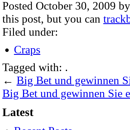
Posted October 30, 2009 b
this post, but you can
track
Filed under:
Craps
Tagged with: .
←
Big Bet und gewinnen Si
Big Bet und gewinnen Sie e
Latest