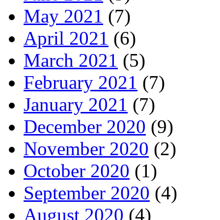
May 2021
(7)
April 2021
(6)
March 2021
(5)
February 2021
(7)
January 2021
(7)
December 2020
(9)
November 2020
(2)
October 2020
(1)
September 2020
(4)
August 2020
(4)