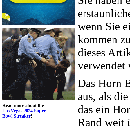
Sie haben e
erstaunlich
wenn Sie e
kommen zu
dieses Arti
verwendet 
Das Horn B
aus, als di
Read more about the
das ein Hor
Las Vegas 2024 Super
Bowl Streaker
!
Rand weit 