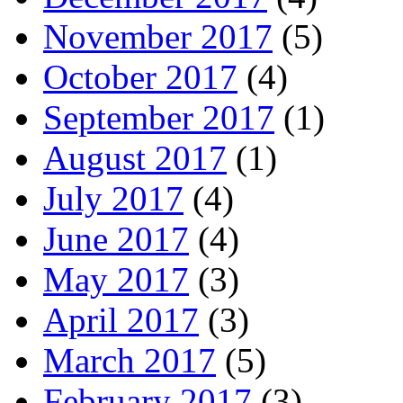
November 2017
(5)
October 2017
(4)
September 2017
(1)
August 2017
(1)
July 2017
(4)
June 2017
(4)
May 2017
(3)
April 2017
(3)
March 2017
(5)
February 2017
(3)