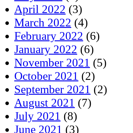
April 2022
(3)
March 2022
(4)
February 2022
(6)
January 2022
(6)
November 2021
(5)
October 2021
(2)
September 2021
(2)
August 2021
(7)
July 2021
(8)
June 2021
(3)