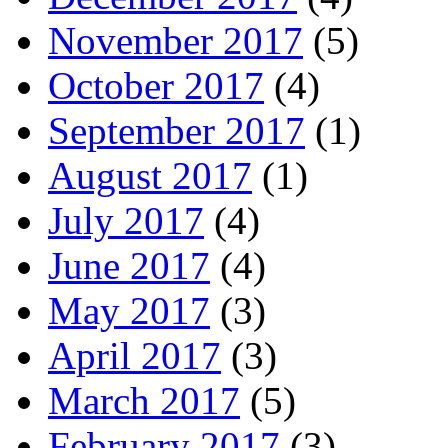
November 2017
(5)
October 2017
(4)
September 2017
(1)
August 2017
(1)
July 2017
(4)
June 2017
(4)
May 2017
(3)
April 2017
(3)
March 2017
(5)
February 2017
(3)