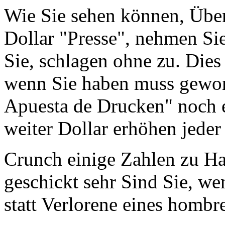
Wie Sie sehen können, Über
Dollar "Presse", nehmen Sie
Sie, schlagen ohne zu. Dies 
wenn Sie haben muss gewon
Apuesta de Drucken" noch 
weiter Dollar erhöhen jeder
Crunch einige Zahlen zu Hau
geschickt sehr Sind Sie, we
statt Verlorene eines hombr