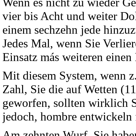
Wenn es nicht zu wieder Ge
vier bis Acht und weiter Do
einem sechzehn jede hinzuz
Jedes Mal, wenn Sie Verlier
Einsatz más weiteren einen 
Mit diesem System, wenn z.
Zahl, Sie die auf Wetten (1
geworfen, sollten wirklich S
jedoch, hombre entwickeln 
Am zehnten Wurf, Sie habe