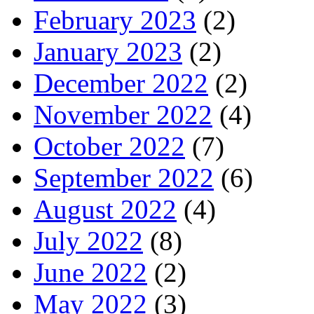
February 2023
(2)
January 2023
(2)
December 2022
(2)
November 2022
(4)
October 2022
(7)
September 2022
(6)
August 2022
(4)
July 2022
(8)
June 2022
(2)
May 2022
(3)