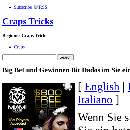
Subscribe
Craps Tricks
Beginner Craps Tricks
Craps
Big Bet und Gewinnen Bit Dados im Sie ei
[
English
|
Italiano
]
Wenn Sie s