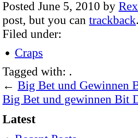
Posted June 5, 2010 by
Rex
post, but you can
trackback
Filed under:
Craps
Tagged with: .
←
Big Bet und Gewinnen 
Big Bet und gewinnen Bit 
Latest