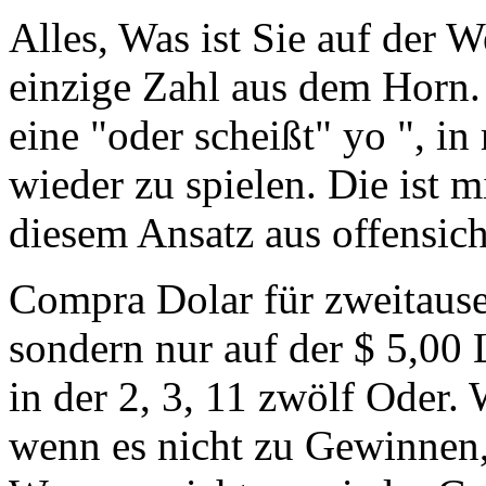
Alles, Was ist Sie auf der 
einzige Zahl aus dem Horn. 
eine "oder scheißt" yo ", i
wieder zu spielen. Die ist 
diesem Ansatz aus offensic
Compra Dolar für zweitause
sondern nur auf der $ 5,00 
in der 2, 3, 11 zwölf Oder.
wenn es nicht zu Gewinnen,