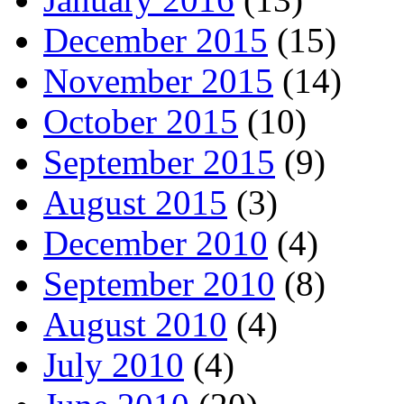
December 2015
(15)
November 2015
(14)
October 2015
(10)
September 2015
(9)
August 2015
(3)
December 2010
(4)
September 2010
(8)
August 2010
(4)
July 2010
(4)