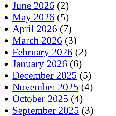
June 2026
(2)
May 2026
(5)
April 2026
(7)
March 2026
(3)
February 2026
(2)
January 2026
(6)
December 2025
(5)
November 2025
(4)
October 2025
(4)
September 2025
(3)