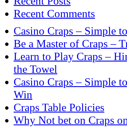
Recent Posts
Recent Comments
Casino Craps – Simple t
Be a Master of Craps – T
Learn to Play Craps – H
the Towel
Casino Craps – Simple t
Win
Craps Table Policies
Why Not bet on Craps on