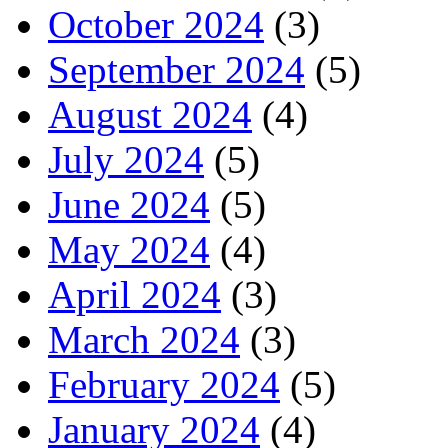
October 2024
(3)
September 2024
(5)
August 2024
(4)
July 2024
(5)
June 2024
(5)
May 2024
(4)
April 2024
(3)
March 2024
(3)
February 2024
(5)
January 2024
(4)